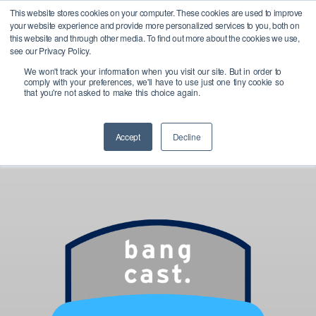
Skip
X
This website stores cookies on your computer. These cookies are used to improve
Bangcast rejoint le groupe
Menu
your website experience and provide more personalized services to you, both on
PALO IT pour favoriser la
to
En savoir plus
this website and through other media. To find out more about the cookies we use,
transition responsable des
Close
main
see our Privacy Policy.
entreprises vers l'IA
Menu
We won't track your information when you visit our site. But in order to
content
comply with your preferences, we'll have to use just one tiny cookie so
that you're not asked to make this choice again.
Accept
Decline