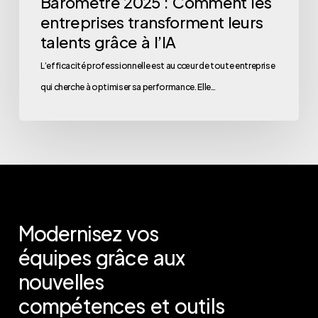
Baromètre 2025 : Comment les
l’IA
entreprises transforment leurs
talents grâce à l’IA
L’efficacité professionnelle est au cœur de toute entreprise
qui cherche à optimiser sa performance. Elle…
Modernisez
vos
équipes
grâce
aux
nouvelles
compétences
et
outils