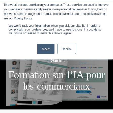
Skip
X
This website stores cookies on your computer. These cookies are used to improve
Bangcast rejoint le groupe
Menu
your website experience and provide more personalized services to you, both on
PALO IT pour favoriser la
to
En savoir plus
this website and through other media. To find out more about the cookies we use,
transition responsable des
Close
main
see our Privacy Policy.
entreprises vers l'IA
Menu
We won't track your information when you visit our site. But in order to
content
comply with your preferences, we'll have to use just one tiny cookie so
that you're not asked to make this choice again.
Accept
Decline
Guide
Formation sur l’IA pour
les commerciaux