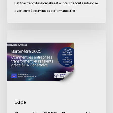
L’efficacité professionnelle est au cœur de toute entreprise
qui cherche à optimiser sa performance. Elle…
Baromètre
2025
:
Comment
les
entreprises
transforment
leurs
talents
grâce
Guide
à